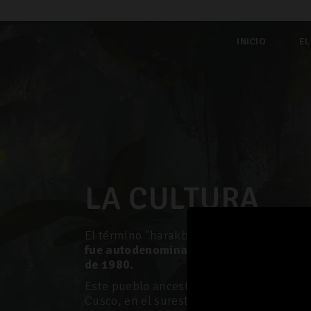
INICIO
EL
LA CULTURA
El término "harakbut" se traduce como
"
fue autodenominado por los propios in
de 1980.
Este pueblo ancestral habita en las regi
Cusco, en el sureste del Perú.