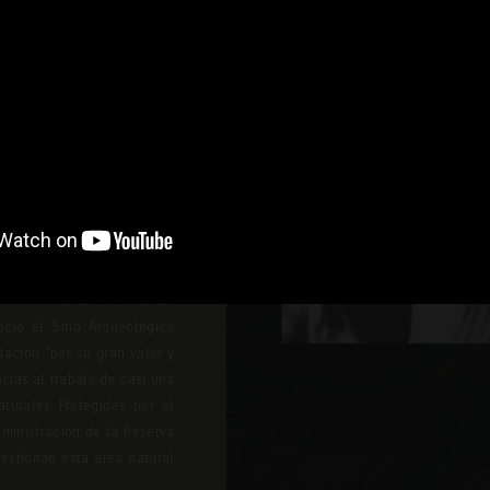
su resistencia ante el
. En la época del boom
s pérdidas, con más del
edades y la violencia.
sioneros dominicos
 mundo exterior.
upos: Arakbut,
 Kisamberi y Wachiperi.
iceministerial N° 000202-
ció el Sitio Arqueológico
Nación “por su gran valor y
acias al trabajo de casi una
turales Protegidas por el
dministración de la Reserva
stionan esta área natural