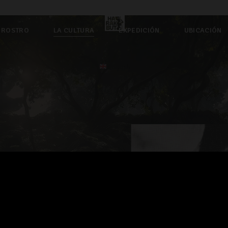
 ROSTRO
LA CULTURA
EXPEDICIÓN
UBICACIÓN
English
gente" o "humanidad"y
dígenas, en la década
ones de Madre de Dios y