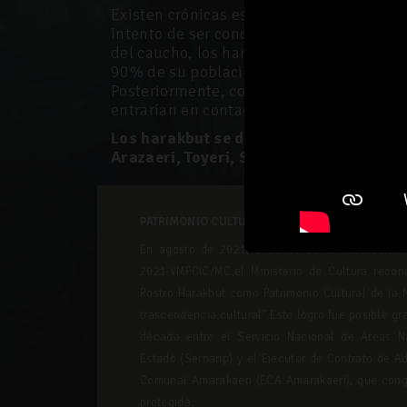
Existen crónicas españolas que destacan 
intento de ser conquistados por los incas
del caucho, los harakbut sufrieron grave
90% de su población diezmada por enferm
Posteriormente, con la llegada de los mi
entrarían en contacto permanente con el
Los harakbut se dividen en siete subgr
Arazaeri, Toyeri, Sapiteri, Kotsimberi,
PATRIMONIO CULTURAL DE LA NACIÓN
En agosto de 2021, a través de la Resolución V
2021-VMPCIC/MC,el Ministerio de Cultura recono
Rostro Harakbut como Patrimonio Cultural de la 
trascendencia cultural”.Este logro fue posible gr
década entre el Servicio Nacional de Áreas Na
Estado (Sernanp) y el Ejecutor de Contrato de A
Comunal Amarakaeri (ECA Amarakaeri), que conge
protegida.